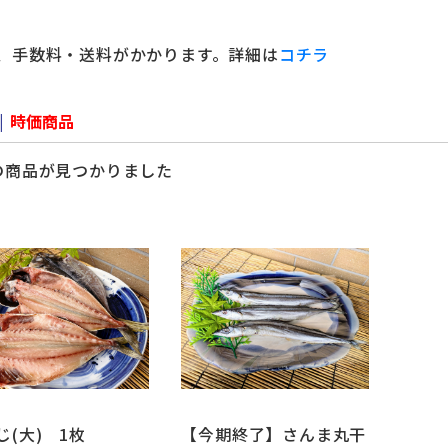
、手数料・送料がかかります。詳細は
コチラ
|
時価商品
の商品が見つかりました
じ(大) 1枚
【今期終了】さんま丸干